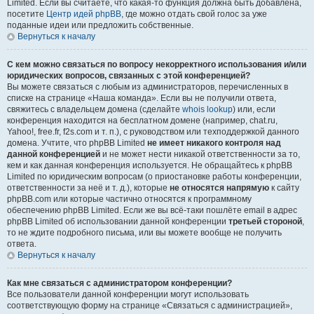
Limited. Если вы считаете, что какая-то функция должна быть добавлена,
посетите
Центр идей phpBB
, где можно отдать свой голос за уже
поданные идеи или предложить собственные.
Вернуться к началу
С кем можно связаться по вопросу некорректного использования и/или
юридических вопросов, связанных с этой конференцией?
Вы можете связаться с любым из администраторов, перечисленных в
списке на странице «Наша команда». Если вы не получили ответа,
свяжитесь с владельцем домена (сделайте
whois lookup
) или, если
конференция находится на бесплатном домене (например, chat.ru,
Yahoo!, free.fr, f2s.com и т. п.), с руководством или техподдержкой данного
домена. Учтите, что phpBB Limited
не имеет никакого контроля над
данной конференцией
и не может нести никакой ответственности за то,
кем и как данная конференция используется. Не обращайтесь к phpBB
Limited по юридическим вопросам (о приостановке работы конференции,
ответственности за неё и т. д.), которые
не относятся напрямую
к сайту
phpBB.com или которые частично относятся к программному
обеспечению phpBB Limited. Если же вы всё-таки пошлёте email в адрес
phpBB Limited об использовании данной конференции
третьей стороной
,
то не ждите подробного письма, или вы можете вообще не получить
ответа.
Вернуться к началу
Как мне связаться с администратором конференции?
Все пользователи данной конференции могут использовать
соответствующую форму на странице «Связаться с администрацией»,