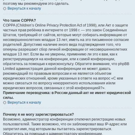
поэтому мы рекомендуем это сделать.
Вернуться к началу
Что такое COPPA?
COPPA (Children’s Online Privacy Protection Act of 1998), или Акт о защите
частных прав ребёнка в интернете от 1998 г. — это закон Соединённых
Штатов, требующий от сайтов, которые могут собирать информацию от
несовершеннолетних младше 13 лет, иметь на это письменное согласие
родителей. Допустимо наличие иного вида подтверждения того, что
опекуны разрешают сбор личной информации от несовершеннолетних
младше 13 лет. Если вы не уверены, применимо ли это к вам, как к
регистрирующемуся на конференции, или к самой конференции,
обратитесь за помощью к юрисконсульту. Обратите внимание, что phpBB
Limited администрация данной конференции не может давать
рекомендаций по правовым вопросам и не является объектом
юридических отношений, кроме указанных в ответе на вопрос «С кем
можно связаться по вопросу некорректного использования и/или
юридических вопросов, связанных с этой конференцией?».
Примечание переводчика: в России данный акт не имеет юридической
силы.
Вернуться к началу
Почему я не могу зарегистрироваться?
Возможно, администратор конференции отключил регистрацию новых
пользователей. Также возможно, что он заблокировал ваш IP-адрес или
запретил имя, под которым вы пытаетесь зарегистрироваться.
Обратитесь за помощью к администратору конференции.