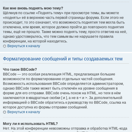
Как мне вновь поднять мою тему?
Щёлкнув по ссылке «Поднять тему» при просмотре темы, вы можете
«поднять» её в верхнюю часть первой страницы форума. Если этого не
происходит, то это означает, что возможность поднятия тем могла быть
отключена, или время, которое должно пройти до повторного поднятия
темы, ещё не прошло. Также можно поднять тему, просто ответив на неё,
однако удостоверьтесь, что тем самым вы не нарушаете правила
конференции, на которой находитесь.
Вернуться к началу
Форматирование сообщений и типы создаваемых тем
Что такое BBCode?
BBCode — это особая реализация HTML, предлагающая большие
возможности по форматированию отдельных частей сообщения.
Возможность использования BBCode определяется администратором,
однако BBCode также может быть отключён на уровне сообщения в
форме для его отправки. BBCode очень похож на HTML, но теги в нём
заключаются в квадратные скобки [ и ], а не в < и >. За дополнительной
информацией о BBCode обратитесь к руководству по BBCode, ссылка на
которое доступна из формы отправки сообщений.
Вернуться к началу
Могу ли я использовать HTML?
Нет. На этой конференции невозможны отправка и обработка HTML-кода