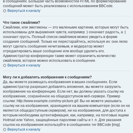
в сообщениях. Большая часть возможностей HTML по форматированию
сообщений может быть реализована с использованием BBCode.
Вернуться к началу
Что такое смайлики?
Смайлики, или эмотиконы — это маленькие картинки, которые могут быть
использованы для выражения чувств, например :) означает радость, а :(
означает грусть. Полный список смайликов можно увидеть в форме
создания сообщений. Только не перестарайтесь, используя их: они легко
могут сделать сообщение нечитаемым, и модератор может
отредактировать ваше сообщение или вообще удалить его.
Администратор конференции также может ограничить количество
смайликов, которое можно использовать в сообщении.
Вернуться к началу
Могу ли я добавлять изображения к сообщениям?
Да, вы можете размещать изображения в ваших сообщениях. Если
администратор разрешил добавлять вложения, вы можете загрузить
изображение на конференцию. Если нет, вы должны указать ссылку на
изображение, сохранённое на общедоступном веб-сервере. Пример
ссылки: http://www.example.com/my-picture.gif. Вы не можете указывать
ссылку ни на изображения, хранящиеся на вашем компьютере (если он не
является общедоступным сервером), ни на изображения, для доступа к
которым необходима аутентификация, как, например, на почтовые ящики
Hotmail или Yahoo, защищённые паролями сайты и т. п. Для указания
ссылок на изображения используйте в сообщениях тег BBCode [img].
Вернуться к началу