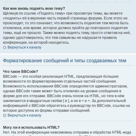
Как мне вновь поднять мою тему?
Щёлкнув по ссылке «Поднять тему» при просмотре темы, вы можете
«поднять» её в верхнюю часть первой страницы форума. Если этого не
происходит, то это означает, что возможность поднятия тем могла быть
отключена, или время, которое должно пройти до повторного поднятия
темы, ещё не прошло. Также можно поднять тему, просто ответив на неё,
однако удостоверьтесь, что тем самым вы не нарушаете правила
конференции, на которой находитесь.
Вернуться к началу
Форматирование сообщений и типы создаваемых тем
Что такое BBCode?
BBCode — это особая реализация HTML, предлагающая большие
возможности по форматированию отдельных частей сообщения.
Возможность использования BBCode определяется администратором,
однако BBCode также может быть отключён на уровне сообщения в
форме для его отправки. BBCode очень похож на HTML, но теги в нём
заключаются в квадратные скобки [ и ], а не в < и >. За дополнительной
информацией о BBCode обратитесь к руководству по BBCode, ссылка на
которое доступна из формы отправки сообщений.
Вернуться к началу
Могу ли я использовать HTML?
Нет. На этой конференции невозможны отправка и обработка HTML-кода