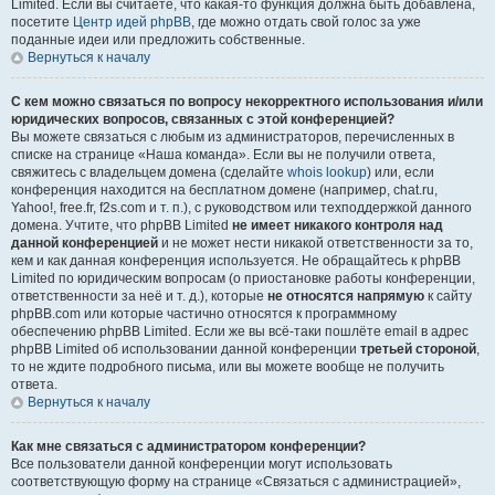
Limited. Если вы считаете, что какая-то функция должна быть добавлена,
посетите
Центр идей phpBB
, где можно отдать свой голос за уже
поданные идеи или предложить собственные.
Вернуться к началу
С кем можно связаться по вопросу некорректного использования и/или
юридических вопросов, связанных с этой конференцией?
Вы можете связаться с любым из администраторов, перечисленных в
списке на странице «Наша команда». Если вы не получили ответа,
свяжитесь с владельцем домена (сделайте
whois lookup
) или, если
конференция находится на бесплатном домене (например, chat.ru,
Yahoo!, free.fr, f2s.com и т. п.), с руководством или техподдержкой данного
домена. Учтите, что phpBB Limited
не имеет никакого контроля над
данной конференцией
и не может нести никакой ответственности за то,
кем и как данная конференция используется. Не обращайтесь к phpBB
Limited по юридическим вопросам (о приостановке работы конференции,
ответственности за неё и т. д.), которые
не относятся напрямую
к сайту
phpBB.com или которые частично относятся к программному
обеспечению phpBB Limited. Если же вы всё-таки пошлёте email в адрес
phpBB Limited об использовании данной конференции
третьей стороной
,
то не ждите подробного письма, или вы можете вообще не получить
ответа.
Вернуться к началу
Как мне связаться с администратором конференции?
Все пользователи данной конференции могут использовать
соответствующую форму на странице «Связаться с администрацией»,