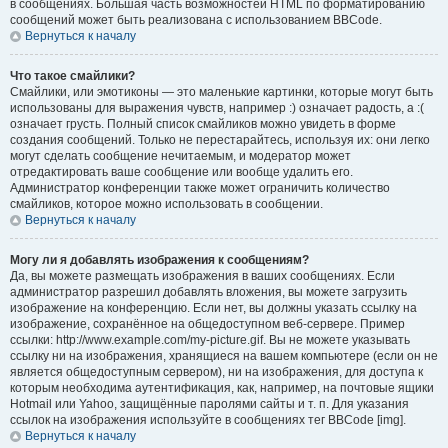
в сообщениях. Большая часть возможностей HTML по форматированию
сообщений может быть реализована с использованием BBCode.
Вернуться к началу
Что такое смайлики?
Смайлики, или эмотиконы — это маленькие картинки, которые могут быть
использованы для выражения чувств, например :) означает радость, а :(
означает грусть. Полный список смайликов можно увидеть в форме
создания сообщений. Только не перестарайтесь, используя их: они легко
могут сделать сообщение нечитаемым, и модератор может
отредактировать ваше сообщение или вообще удалить его.
Администратор конференции также может ограничить количество
смайликов, которое можно использовать в сообщении.
Вернуться к началу
Могу ли я добавлять изображения к сообщениям?
Да, вы можете размещать изображения в ваших сообщениях. Если
администратор разрешил добавлять вложения, вы можете загрузить
изображение на конференцию. Если нет, вы должны указать ссылку на
изображение, сохранённое на общедоступном веб-сервере. Пример
ссылки: http://www.example.com/my-picture.gif. Вы не можете указывать
ссылку ни на изображения, хранящиеся на вашем компьютере (если он не
является общедоступным сервером), ни на изображения, для доступа к
которым необходима аутентификация, как, например, на почтовые ящики
Hotmail или Yahoo, защищённые паролями сайты и т. п. Для указания
ссылок на изображения используйте в сообщениях тег BBCode [img].
Вернуться к началу