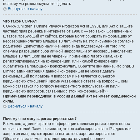
поэтому мы рекомендуем это сделать.
Вернуться к началу
Что такое COPPA?
COPPA (Children’s Online Privacy Protection Act of 1998), или Акт о защите
частных прав ребёнка в интернете от 1998 г. — это закон Соединённых
Штатов, требующий от сайтов, которые могут собирать информацию от
несовершеннолетних младше 13 лет, иметь на это письменное согласие
родителей. Допустимо наличие иного вида подтверждения того, что
опекуны разрешают сбор личной информации от несовершеннолетних
младше 13 лет. Если вы не уверены, применимо ли это к вам, как к
регистрирующемуся на конференции, или к самой конференции,
обратитесь за помощью к юрисконсульту. Обратите внимание, что phpBB
Limited администрация данной конференции не может давать
рекомендаций по правовым вопросам и не является объектом
юридических отношений, кроме указанных в ответе на вопрос «С кем
можно связаться по вопросу некорректного использования и/или
юридических вопросов, связанных с этой конференцией?».
Примечание переводчика: в России данный акт не имеет юридической
силы.
Вернуться к началу
Почему я не могу зарегистрироваться?
Возможно, администратор конференции отключил регистрацию новых
пользователей. Также возможно, что он заблокировал ваш IP-адрес или
запретил имя, под которым вы пытаетесь зарегистрироваться.
Обратитесь за помощью к администратору конференции.