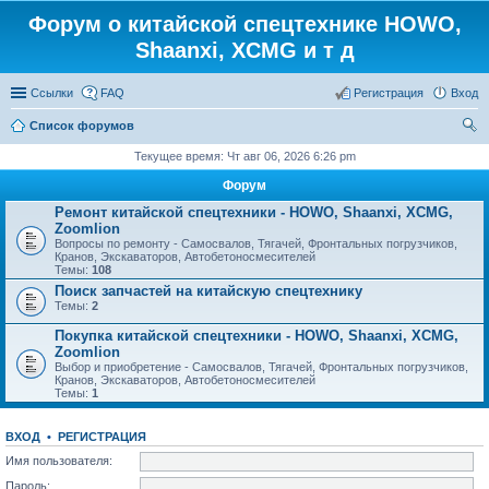
Форум о китайской спецтехнике HOWO,
Shaanxi, XCMG и т д
Ссылки
FAQ
Регистрация
Вход
Список форумов
ои
Текущее время: Чт авг 06, 2026 6:26 pm
ск
Форум
Ремонт китайской спецтехники - HOWO, Shaanxi, XCMG,
Zoomlion
Вопросы по ремонту - Самосвалов, Тягачей, Фронтальных погрузчиков,
Кранов, Экскаваторов, Автобетоносмесителей
Темы:
108
Поиск запчастей на китайскую спецтехнику
Темы:
2
Покупка китайской спецтехники - HOWO, Shaanxi, XCMG,
Zoomlion
Выбор и приобретение - Самосвалов, Тягачей, Фронтальных погрузчиков,
Кранов, Экскаваторов, Автобетоносмесителей
Темы:
1
ВХОД
•
РЕГИСТРАЦИЯ
Имя пользователя:
Пароль: