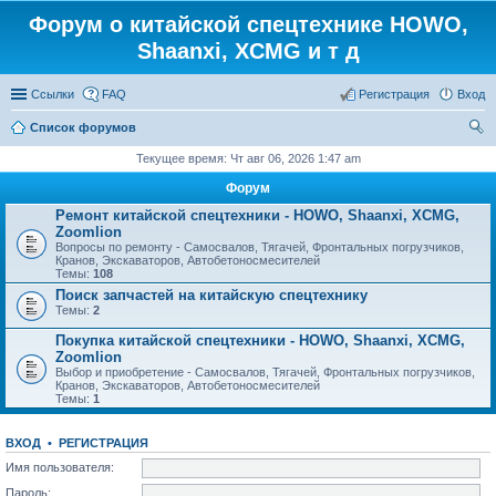
Форум о китайской спецтехнике HOWO,
Shaanxi, XCMG и т д
Ссылки
FAQ
Регистрация
Вход
Список форумов
ои
Текущее время: Чт авг 06, 2026 1:47 am
ск
Форум
Ремонт китайской спецтехники - HOWO, Shaanxi, XCMG,
Zoomlion
Вопросы по ремонту - Самосвалов, Тягачей, Фронтальных погрузчиков,
Кранов, Экскаваторов, Автобетоносмесителей
Темы:
108
Поиск запчастей на китайскую спецтехнику
Темы:
2
Покупка китайской спецтехники - HOWO, Shaanxi, XCMG,
Zoomlion
Выбор и приобретение - Самосвалов, Тягачей, Фронтальных погрузчиков,
Кранов, Экскаваторов, Автобетоносмесителей
Темы:
1
ВХОД
•
РЕГИСТРАЦИЯ
Имя пользователя:
Пароль: