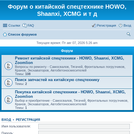
Форум о китайской спецтехнике HOWO,
Shaanxi, XCMG и т д
Ссылки
FAQ
Регистрация
Вход
Список форумов
ои
Текущее время: Пт авг 07, 2026 5:26 am
ск
Форум
Ремонт китайской спецтехники - HOWO, Shaanxi, XCMG,
Zoomlion
Вопросы по ремонту - Самосвалов, Тягачей, Фронтальных погрузчиков,
Кранов, Экскаваторов, Автобетоносмесителей
Темы:
108
Поиск запчастей на китайскую спецтехнику
Темы:
2
Покупка китайской спецтехники - HOWO, Shaanxi, XCMG,
Zoomlion
Выбор и приобретение - Самосвалов, Тягачей, Фронтальных погрузчиков,
Кранов, Экскаваторов, Автобетоносмесителей
Темы:
1
ВХОД
•
РЕГИСТРАЦИЯ
Имя пользователя:
Пароль: