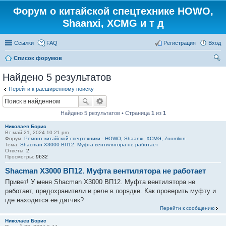
Форум о китайской спецтехнике HOWO,
Shaanxi, XCMG и т д
Ссылки
FAQ
Регистрация
Вход
Список форумов
ои
Найдено 5 результатов
ск
Перейти к расширенному поиску
Найдено 5 результатов • Страница
1
из
1
Николаев Борис
Вт май 21, 2024 10:21 pm
Форум:
Ремонт китайской спецтехники - HOWO, Shaanxi, XCMG, Zoomlion
Тема:
Shacman Х3000 ВП12. Муфта вентилятора не работает
Ответы:
2
Просмотры:
9632
Shacman Х3000 ВП12. Муфта вентилятора не работает
Привет! У меня Shacman Х3000 ВП12. Муфта вентилятора не
работает, предохранители и реле в порядке. Как проверить муфту и
где находится ее датчик?
Перейти к сообщению
Николаев Борис