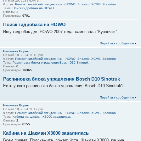
Пн май 20, 2024 6:44 pm
Форум:
Ремонт китайской спецтехники - HOWO, Shaanxi, XCMG, Zoomlion
Тема:
Поиск гидробака на HOWO
Ответы:
2
Просмотры:
6701
Поиск гидробака на HOWO
Ищу гидробак для HOWO 2007 года, самосвала “Кузнечик”.
Перейти к сообщению
Николаев Борис
Сб май 18, 2024 11:18 pm
Форум:
Ремонт китайской спецтехники - HOWO, Shaanxi, XCMG, Zoomlion
Тема:
Распиновка блока управления Bosch D10 Sinotruk
Ответы:
0
Просмотры:
16365
Распиновка блока управления Bosch D10 Sinotruk
Есть у кого распиновка блока управления Bosch D10 Sinotruk?
Перейти к сообщению
Николаев Борис
Сб май 18, 2024 11:17 pm
Форум:
Ремонт китайской спецтехники - HOWO, Shaanxi, XCMG, Zoomlion
Тема:
Кабина на Шакман Х3000 завалилась
Ответы:
2
Просмотры:
8155
Кабина на Шакман Х3000 завалилась
Всем привет! Подскажите, пожалуйста, Шакман Х3000, кабина