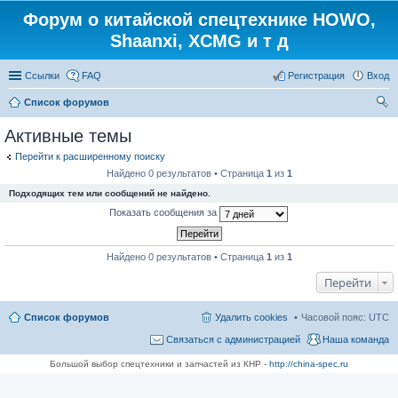
Форум о китайской спецтехнике HOWO,
Shaanxi, XCMG и т д
Ссылки
FAQ
Регистрация
Вход
Список форумов
ои
Активные темы
ск
Перейти к расширенному поиску
Найдено 0 результатов • Страница
1
из
1
Подходящих тем или сообщений не найдено.
Показать сообщения за
Найдено 0 результатов • Страница
1
из
1
Перейти
Список форумов
Удалить cookies
Часовой пояс:
UTC
Связаться с администрацией
Наша команда
Большой выбор спецтехники и запчастей из КНР -
http://china-spec.ru