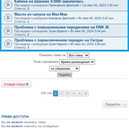
Кабина на Шакман Х3000 завалилась
Последнее сообщение
Прокофьев Дмитрий
«
Ср июн 05, 2024 2:56 am
Ответы:
2
Масло из сапуна на Маз-Ман
Последнее сообщение
Комаров Дмитрий
«
Вт июн 04, 2024 3:07 pm
Ответы:
1
Проблема с повышенными передачами на FAW J6
Последнее сообщение
Зуев Кирилл
«
Вт июн 04, 2024 3:04 pm
Ответы:
2
Проблема с переключением передач на Ситрак
Последнее сообщение
Зуев Кирилл
«
Вт июн 04, 2024 3:00 pm
Ответы:
3
Показать темы за:
Поле сортировки
Новая тема
108 тем
1
2
3
4
5
Перейти
ПРАВА ДОСТУПА
Вы
не можете
начинать темы
Вы
не можете
отвечать на сообщения