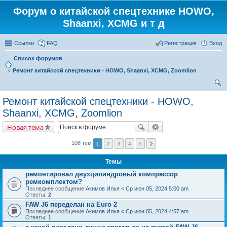
Форум о китайской спецтехнике HOWO,
Shaanxi, XCMG и т д
Ссылки
FAQ
Регистрация
Вход
Список форумов
Ремонт китайской спецтехники - HOWO, Shaanxi, XCMG, Zoomlion
ои
Ремонт китайской спецтехники - HOWO,
ск
Shaanxi, XCMG, Zoomlion
Новая тема
108 тем
1
2
3
4
5
Темы
ремонтировал двухцилиндровый компрессор
ремкомплектом?
Последнее сообщение
Акимов Илья
«
Ср июн 05, 2024 5:00 am
Ответы:
2
FAW J6 переделан на Euro 2
Последнее сообщение
Акимов Илья
«
Ср июн 05, 2024 4:57 am
Ответы:
1