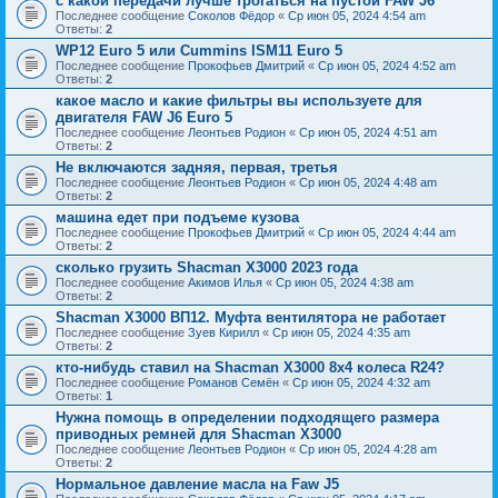
с какой передачи лучше трогаться на пустой FAW J6
Последнее сообщение
Соколов Фёдор
«
Ср июн 05, 2024 4:54 am
Ответы:
2
WP12 Euro 5 или Cummins ISM11 Euro 5
Последнее сообщение
Прокофьев Дмитрий
«
Ср июн 05, 2024 4:52 am
Ответы:
2
какое масло и какие фильтры вы используете для
двигателя FAW J6 Euro 5
Последнее сообщение
Леонтьев Родион
«
Ср июн 05, 2024 4:51 am
Ответы:
2
Не включаются задняя, первая, третья
Последнее сообщение
Леонтьев Родион
«
Ср июн 05, 2024 4:48 am
Ответы:
2
машина едет при подъеме кузова
Последнее сообщение
Прокофьев Дмитрий
«
Ср июн 05, 2024 4:44 am
Ответы:
2
сколько грузить Shacman X3000 2023 года
Последнее сообщение
Акимов Илья
«
Ср июн 05, 2024 4:38 am
Ответы:
2
Shacman Х3000 ВП12. Муфта вентилятора не работает
Последнее сообщение
Зуев Кирилл
«
Ср июн 05, 2024 4:35 am
Ответы:
2
кто-нибудь ставил на Shacman X3000 8х4 колеса R24?
Последнее сообщение
Романов Семён
«
Ср июн 05, 2024 4:32 am
Ответы:
1
Нужна помощь в определении подходящего размера
приводных ремней для Shacman X3000
Последнее сообщение
Леонтьев Родион
«
Ср июн 05, 2024 4:28 am
Ответы:
2
Нормальное давление масла на Faw J5