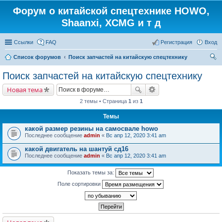
Форум о китайской спецтехнике HOWO,
Shaanxi, XCMG и т д
Ссылки
FAQ
Регистрация
Вход
Список форумов
Поиск запчастей на китайскую спецтехнику
ои
Поиск запчастей на китайскую спецтехнику
ск
Новая тема
2 темы • Страница
1
из
1
Темы
какой размер резины на самосвале howo
Последнее сообщение
admin
«
Вс апр 12, 2020 3:41 am
какой двигатель на шантуй сд16
Последнее сообщение
admin
«
Вс апр 12, 2020 3:41 am
Показать темы за:
Поле сортировки