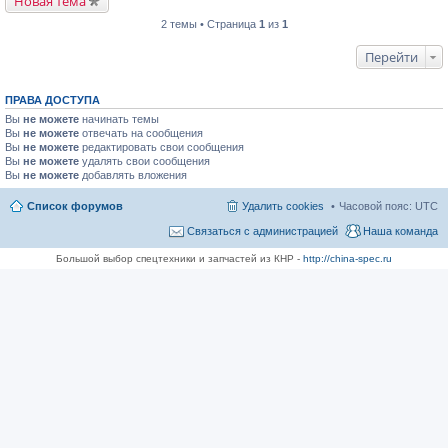
Новая тема
2 темы • Страница
1
из
1
Перейти
ПРАВА ДОСТУПА
Вы
не можете
начинать темы
Вы
не можете
отвечать на сообщения
Вы
не можете
редактировать свои сообщения
Вы
не можете
удалять свои сообщения
Вы
не можете
добавлять вложения
Список форумов
Удалить cookies
Часовой пояс:
UTC
Связаться с администрацией
Наша команда
Большой выбор спецтехники и запчастей из КНР -
http://china-spec.ru