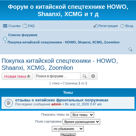
Форум о китайской спецтехнике HOWO,
Shaanxi, XCMG и т д
Ссылки
FAQ
Регистрация
Вход
Список форумов
Покупка китайской спецтехники - HOWO, Shaanxi, XCMG, Zoomlion
ои
Покупка китайской спецтехники - HOWO,
ск
Shaanxi, XCMG, Zoomlion
Новая тема
1 тема • Страница
1
из
1
Темы
отзывы о китайских фронтальных погрузчиках
Последнее сообщение
admin
«
Вс апр 12, 2020 3:47 am
Показать темы за:
Поле сортировки