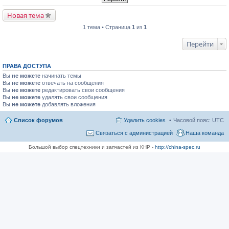
Новая тема
1 тема • Страница
1
из
1
Перейти
ПРАВА ДОСТУПА
Вы
не можете
начинать темы
Вы
не можете
отвечать на сообщения
Вы
не можете
редактировать свои сообщения
Вы
не можете
удалять свои сообщения
Вы
не можете
добавлять вложения
Список форумов
Удалить cookies
Часовой пояс:
UTC
Связаться с администрацией
Наша команда
Большой выбор спецтехники и запчастей из КНР -
http://china-spec.ru