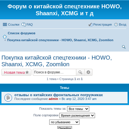
Форум о китайской спецтехнике HOWO,
Shaanxi, XCMG и т д
Ссылки
FAQ
Регистрация
Вход
Список форумов
Покупка китайской спецтехники - HOWO, Shaanxi, XCMG, Zoomlion
ои
Покупка китайской спецтехники - HOWO,
ск
Shaanxi, XCMG, Zoomlion
Новая тема
1 тема • Страница
1
из
1
Темы
отзывы о китайских фронтальных погрузчиках
Последнее сообщение
admin
«
Вс апр 12, 2020 3:47 am
Показать темы за:
Поле сортировки