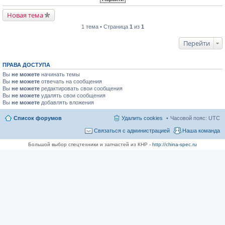
Новая тема
1 тема • Страница
1
из
1
Перейти
ПРАВА ДОСТУПА
Вы
не можете
начинать темы
Вы
не можете
отвечать на сообщения
Вы
не можете
редактировать свои сообщения
Вы
не можете
удалять свои сообщения
Вы
не можете
добавлять вложения
Список форумов
Удалить cookies
Часовой пояс:
UTC
Связаться с администрацией
Наша команда
Большой выбор спецтехники и запчастей из КНР -
http://china-spec.ru