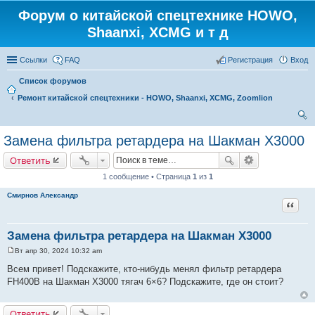
Форум о китайской спецтехнике HOWO,
Shaanxi, XCMG и т д
Ссылки
FAQ
Регистрация
Вход
Список форумов
Ремонт китайской спецтехники - HOWO, Shaanxi, XCMG, Zoomlion
ои
Замена фильтра ретардера на Шакман Х3000
ск
Ответить
1 сообщение • Страница
1
из
1
Смирнов Александр
Цитат
Замена фильтра ретардера на Шакман Х3000
Вт апр 30, 2024 10:32 am
С
о
Всем привет! Подскажите, кто-нибудь менял фильтр ретардера
о
FH400B на Шакман Х3000 тягач 6×6? Подскажите, где он стоит?
б
щ
е
н
Ответить