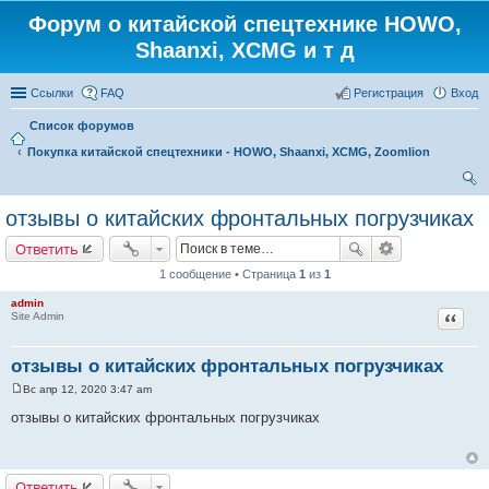
Форум о китайской спецтехнике HOWO,
Shaanxi, XCMG и т д
Ссылки
FAQ
Регистрация
Вход
Список форумов
Покупка китайской спецтехники - HOWO, Shaanxi, XCMG, Zoomlion
ои
отзывы о китайских фронтальных погрузчиках
ск
Ответить
1 сообщение • Страница
1
из
1
admin
Цитат
Site Admin
отзывы о китайских фронтальных погрузчиках
Вс апр 12, 2020 3:47 am
С
о
отзывы о китайских фронтальных погрузчиках
о
б
щ
е
н
Ответить