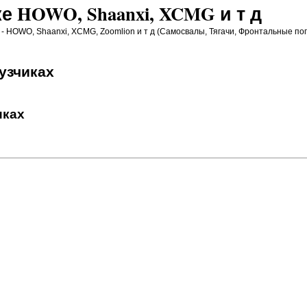
е HOWO, Shaanxi, XCMG и т д
- HOWO, Shaanxi, XCMG, Zoomlion и т д (Самосвалы, Тягачи, Фронтальные пог
узчиках
иках